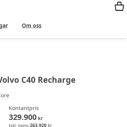
gar
Om oss
Volvo C40 Recharge
Core
Kontantpris
329.900
kr
263.920
kr
Exkl. moms