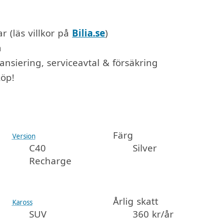
r (läs villkor på
Bilia.se
)
a
ansiering, serviceavtal & försäkring
köp!
Färg
Version
C40
Silver
Recharge
Årlig skatt
Kaross
SUV
360 kr/år