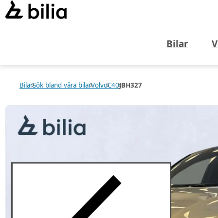
Bilar
V
Bilar
Sök bland våra bilar
Volvo
C40
JBH327