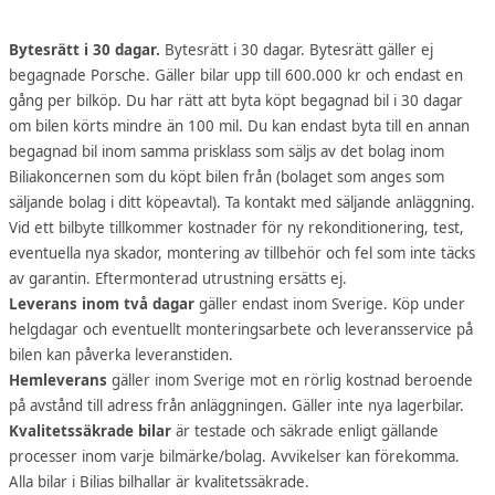
Bytesrätt i 30 dagar.
Bytesrätt i 30 dagar. Bytesrätt gäller ej
begagnade Porsche. Gäller bilar upp till 600.000 kr och endast en
gång per bilköp. Du har rätt att byta köpt begagnad bil i 30 dagar
om bilen körts mindre än 100 mil. Du kan endast byta till en annan
begagnad bil inom samma prisklass som säljs av det bolag inom
Biliakoncernen som du köpt bilen från (bolaget som anges som
säljande bolag i ditt köpeavtal). Ta kontakt med säljande anläggning.
Vid ett bilbyte tillkommer kostnader för ny rekonditionering, test,
eventuella nya skador, montering av tillbehör och fel som inte täcks
av garantin. Eftermonterad utrustning ersätts ej.
Leverans inom två dagar
gäller endast inom Sverige. Köp under
helgdagar och eventuellt monteringsarbete och leveransservice på
bilen kan påverka leveranstiden.
Hemleverans
gäller inom Sverige mot en rörlig kostnad beroende
på avstånd till adress från anläggningen. Gäller inte nya lagerbilar.
Kvalitetssäkrade bilar
är testade och säkrade enligt gällande
processer inom varje bilmärke/bolag. Avvikelser kan förekomma.
Alla bilar i Bilias bilhallar är kvalitetssäkrade.