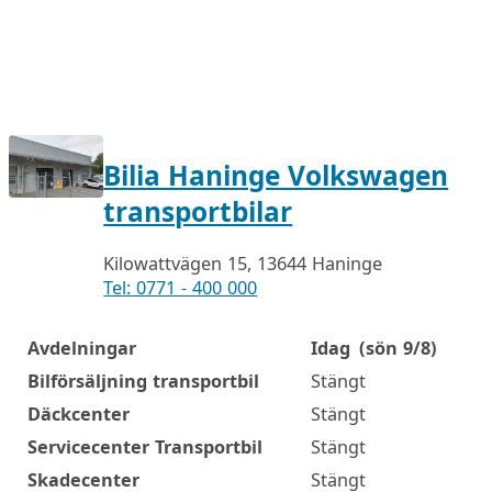
Bilia Haninge Volkswagen
transportbilar
Kilowattvägen 15, 13644 Haninge
Tel: 0771 - 400 000
Avdelningar
Idag
(sön 9/8)
Öppettider
Bilförsäljning transportbil
Stängt
Däckcenter
Stängt
Servicecenter Transportbil
Stängt
Skadecenter
Stängt