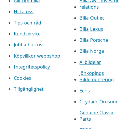
Allt om bilia
Bilia AB - Investor
relations
Hitta oss
Bilia Outlet
Tips och råd
Bilia Lexus
Kundservice
Bilia Porsche
Jobba hos oss
Bilia Norge
Köpvillkor webbshop
Allbildelar
Integritetspolicy
Jönköpings
Cookies
Bildemontering
Tillgänglighet
Ecris
Citydäck Öresund
Genuine Classic
Parts