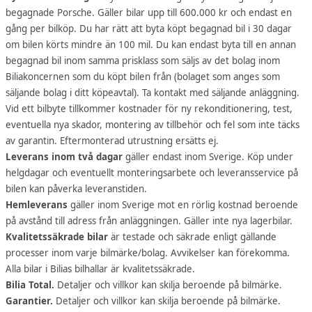
begagnade Porsche. Gäller bilar upp till 600.000 kr och endast en
gång per bilköp. Du har rätt att byta köpt begagnad bil i 30 dagar
om bilen körts mindre än 100 mil. Du kan endast byta till en annan
begagnad bil inom samma prisklass som säljs av det bolag inom
Biliakoncernen som du köpt bilen från (bolaget som anges som
säljande bolag i ditt köpeavtal). Ta kontakt med säljande anläggning.
Vid ett bilbyte tillkommer kostnader för ny rekonditionering, test,
eventuella nya skador, montering av tillbehör och fel som inte täcks
av garantin. Eftermonterad utrustning ersätts ej.
Leverans inom två dagar
gäller endast inom Sverige. Köp under
helgdagar och eventuellt monteringsarbete och leveransservice på
bilen kan påverka leveranstiden.
Hemleverans
gäller inom Sverige mot en rörlig kostnad beroende
på avstånd till adress från anläggningen. Gäller inte nya lagerbilar.
Kvalitetssäkrade bilar
är testade och säkrade enligt gällande
processer inom varje bilmärke/bolag. Avvikelser kan förekomma.
Alla bilar i Bilias bilhallar är kvalitetssäkrade.
Bilia Total.
Detaljer och villkor kan skilja beroende på bilmärke.
Garantier.
Detaljer och villkor kan skilja beroende på bilmärke.