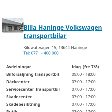
Bilia Haninge Volkswagen
transportbilar
Kilowattvägen 15, 13644 Haninge
Tel: 0771 - 400 000
Avdelningar
Idag
(fre 7/8)
Öppettider
Bilförsäljning transportbil
09:00 - 18:00
Däckcenter
07:00 - 17:00
Servicecenter Transportbil
07:00 - 17:00
Skadecenter
07:00 - 17:00
Skadebesiktning
07:00 - 17:00
Butik
07:00 - 17:00