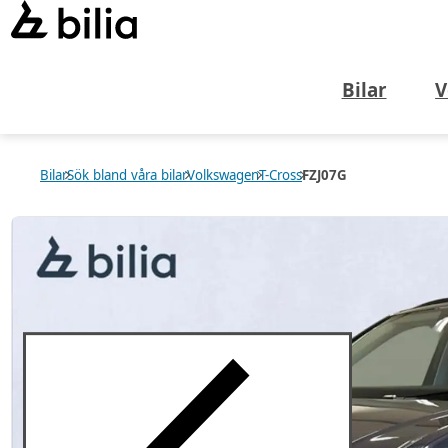
Bilar
V
Bilar
Sök bland våra bilar
Volkswagen
T-Cross
FZJ07G