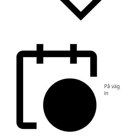
På väg
in