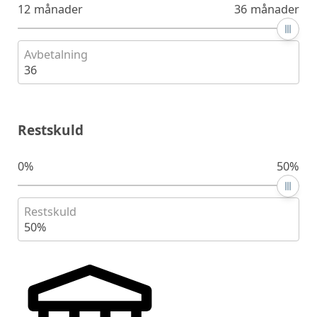
12 månader
36 månader
Avbetalning
36
Restskuld
0%
50%
Restskuld
50%