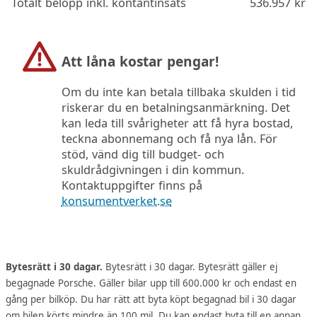
Totalt belopp inkl. kontantinsats
536.957
kr
Att låna kostar pengar!
Om du inte kan betala tillbaka skulden i tid
riskerar du en betalningsanmärkning. Det
kan leda till svårigheter att få hyra bostad,
teckna abonnemang och få nya lån. För
stöd, vänd dig till budget- och
skuldrådgivningen i din kommun.
Kontaktuppgifter finns på
konsumentverket.se
Bytesrätt i 30 dagar.
Bytesrätt i 30 dagar. Bytesrätt gäller ej
begagnade Porsche. Gäller bilar upp till 600.000 kr och endast en
gång per bilköp. Du har rätt att byta köpt begagnad bil i 30 dagar
om bilen körts mindre än 100 mil. Du kan endast byta till en annan