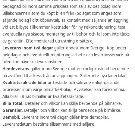
begagnad bil inom samma prisklass som säljs av det bolag inom
Biliakoncernen som du köpt bilen från (bolaget som anges som
säljande bolag i ditt köpeavtal). Ta kontakt med säljande anläggning.
Vid ett bilbyte tillkommer kostnader för ny rekonditionering, test,
eventuella nya skador, montering av tillbehör och fel som inte täcks
av garantin. Eftermonterad utrustning ersätts ej.
Leverans inom två dagar
gäller endast inom Sverige. Köp under
helgdagar och eventuellt monteringsarbete och leveransservice på
bilen kan påverka leveranstiden.
Hemleverans
gäller inom Sverige mot en rörlig kostnad beroende
på avstånd till adress från anläggningen. Gäller inte nya lagerbilar.
Kvalitetssäkrade bilar
är testade och säkrade enligt gällande
processer inom varje bilmärke/bolag. Avvikelser kan förekomma.
Alla bilar i Bilias bilhallar är kvalitetssäkrade.
Bilia Total.
Detaljer och villkor kan skilja beroende på bilmärke.
Garantier.
Detaljer och villkor kan skilja beroende på bilmärke.
Demobil.
Leverans inom två dagar gäller inte demobilar.
Leveransdatum bestäms tillsammans med säljare.