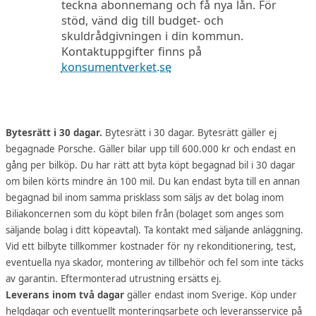
teckna abonnemang och få nya lån. För
stöd, vänd dig till budget- och
skuldrådgivningen i din kommun.
Kontaktuppgifter finns på
konsumentverket.se
Bytesrätt i 30 dagar.
Bytesrätt i 30 dagar. Bytesrätt gäller ej
begagnade Porsche. Gäller bilar upp till 600.000 kr och endast en
gång per bilköp. Du har rätt att byta köpt begagnad bil i 30 dagar
om bilen körts mindre än 100 mil. Du kan endast byta till en annan
begagnad bil inom samma prisklass som säljs av det bolag inom
Biliakoncernen som du köpt bilen från (bolaget som anges som
säljande bolag i ditt köpeavtal). Ta kontakt med säljande anläggning.
Vid ett bilbyte tillkommer kostnader för ny rekonditionering, test,
eventuella nya skador, montering av tillbehör och fel som inte täcks
av garantin. Eftermonterad utrustning ersätts ej.
Leverans inom två dagar
gäller endast inom Sverige. Köp under
helgdagar och eventuellt monteringsarbete och leveransservice på