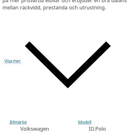
på mer prisvärda elbilar och erbjuder en bra balans
mellan räckvidd, prestanda och utrustning.
Visa mer
Bilmärke
Modell
Volkswagen
ID.Polo