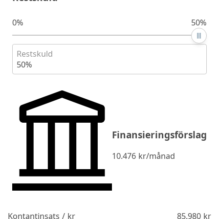
0%
50%
Restskuld
50%
Finansieringsförslag
10.476
kr/månad
Kontantinsats / kr
85.980
kr