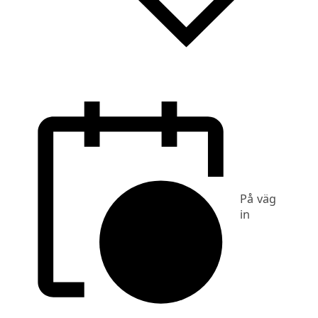
På väg
in