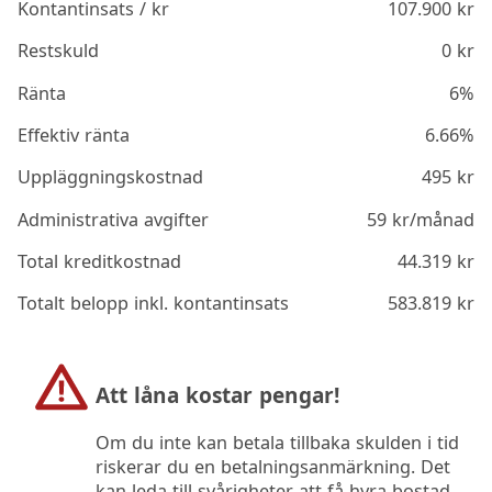
Kontantinsats / kr
107.900
kr
Restskuld
0
kr
Ränta
6%
Effektiv ränta
6.66%
Uppläggningskostnad
495
kr
Administrativa avgifter
59
kr/månad
Total kreditkostnad
44.319
kr
Totalt belopp inkl. kontantinsats
583.819
kr
Att låna kostar pengar!
Om du inte kan betala tillbaka skulden i tid
riskerar du en betalningsanmärkning. Det
kan leda till svårigheter att få hyra bostad,