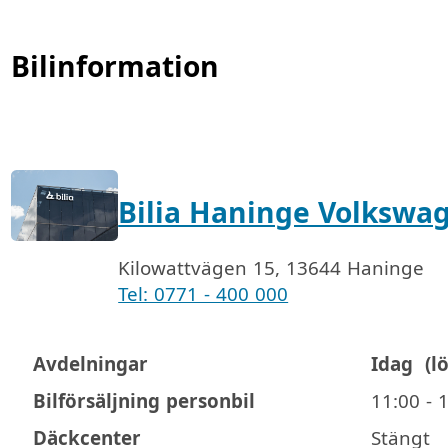
Bilinformation
Bilia Haninge Volkswa
Kilowattvägen 15, 13644 Haninge
Tel: 0771 - 400 000
Avdelningar
Idag
(l
Öppettider
Bilförsäljning personbil
11:00 - 
Däckcenter
Stängt