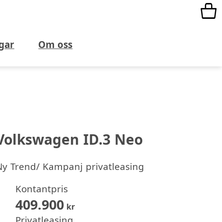
gar
Om oss
Volkswagen ID.3 Neo
Ny
Trend/ Kampanj privatleasing
Kontantpris
409.900
kr
Privatleasing