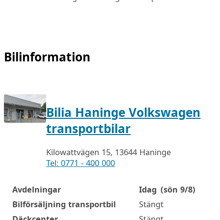
Bilinformation
Bilia Haninge Volkswagen
transportbilar
Kilowattvägen 15, 13644 Haninge
Tel: 0771 - 400 000
Avdelningar
Idag
(sön 9/8)
Öppettider
Bilförsäljning transportbil
Stängt
Däckcenter
Stängt