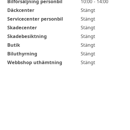
Öppettider
Bilförsäljning personbil
10:00 - 14:00
Däckcenter
Stängt
Servicecenter personbil
Stängt
Skadecenter
Stängt
Skadebesiktning
Stängt
Butik
Stängt
Biluthyrning
Stängt
Webbshop uthämtning
Stängt