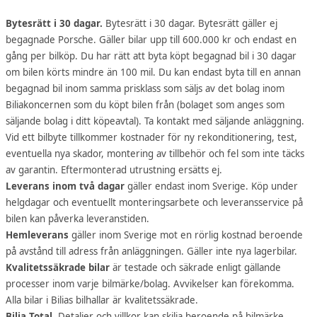
Bytesrätt i 30 dagar.
Bytesrätt i 30 dagar. Bytesrätt gäller ej
begagnade Porsche. Gäller bilar upp till 600.000 kr och endast en
gång per bilköp. Du har rätt att byta köpt begagnad bil i 30 dagar
om bilen körts mindre än 100 mil. Du kan endast byta till en annan
begagnad bil inom samma prisklass som säljs av det bolag inom
Biliakoncernen som du köpt bilen från (bolaget som anges som
säljande bolag i ditt köpeavtal). Ta kontakt med säljande anläggning.
Vid ett bilbyte tillkommer kostnader för ny rekonditionering, test,
eventuella nya skador, montering av tillbehör och fel som inte täcks
av garantin. Eftermonterad utrustning ersätts ej.
Leverans inom två dagar
gäller endast inom Sverige. Köp under
helgdagar och eventuellt monteringsarbete och leveransservice på
bilen kan påverka leveranstiden.
Hemleverans
gäller inom Sverige mot en rörlig kostnad beroende
på avstånd till adress från anläggningen. Gäller inte nya lagerbilar.
Kvalitetssäkrade bilar
är testade och säkrade enligt gällande
processer inom varje bilmärke/bolag. Avvikelser kan förekomma.
Alla bilar i Bilias bilhallar är kvalitetssäkrade.
Bilia Total.
Detaljer och villkor kan skilja beroende på bilmärke.