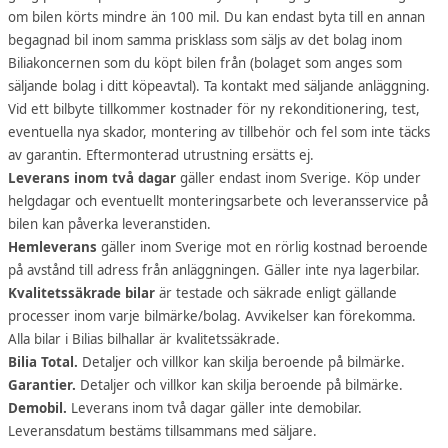
om bilen körts mindre än 100 mil. Du kan endast byta till en annan
begagnad bil inom samma prisklass som säljs av det bolag inom
Biliakoncernen som du köpt bilen från (bolaget som anges som
säljande bolag i ditt köpeavtal). Ta kontakt med säljande anläggning.
Vid ett bilbyte tillkommer kostnader för ny rekonditionering, test,
eventuella nya skador, montering av tillbehör och fel som inte täcks
av garantin. Eftermonterad utrustning ersätts ej.
Leverans inom två dagar
gäller endast inom Sverige. Köp under
helgdagar och eventuellt monteringsarbete och leveransservice på
bilen kan påverka leveranstiden.
Hemleverans
gäller inom Sverige mot en rörlig kostnad beroende
på avstånd till adress från anläggningen. Gäller inte nya lagerbilar.
Kvalitetssäkrade bilar
är testade och säkrade enligt gällande
processer inom varje bilmärke/bolag. Avvikelser kan förekomma.
Alla bilar i Bilias bilhallar är kvalitetssäkrade.
Bilia Total.
Detaljer och villkor kan skilja beroende på bilmärke.
Garantier.
Detaljer och villkor kan skilja beroende på bilmärke.
Demobil.
Leverans inom två dagar gäller inte demobilar.
Leveransdatum bestäms tillsammans med säljare.