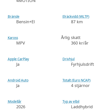
4MOTION
Bränsle
Elräckvidd (WLTP)
Bensin+El
87 km
Årlig skatt
Kaross
MPV
360 kr/år
Apple CarPlay
Drivhjul
Ja
Fyrhjulsdrift
Android Auto
Totalt (Euro NCAP)
Ja
4 stjärnor
Modellår
Typ av elbil
2026
Laddhybrid