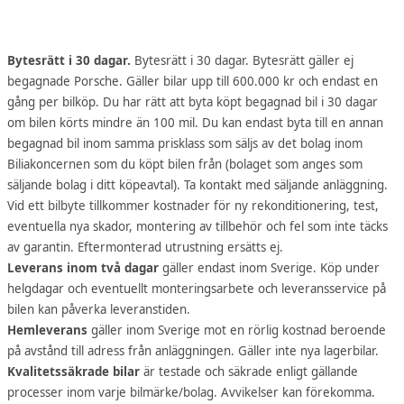
Bytesrätt i 30 dagar.
Bytesrätt i 30 dagar. Bytesrätt gäller ej
begagnade Porsche. Gäller bilar upp till 600.000 kr och endast en
gång per bilköp. Du har rätt att byta köpt begagnad bil i 30 dagar
om bilen körts mindre än 100 mil. Du kan endast byta till en annan
begagnad bil inom samma prisklass som säljs av det bolag inom
Biliakoncernen som du köpt bilen från (bolaget som anges som
säljande bolag i ditt köpeavtal). Ta kontakt med säljande anläggning.
Vid ett bilbyte tillkommer kostnader för ny rekonditionering, test,
eventuella nya skador, montering av tillbehör och fel som inte täcks
av garantin. Eftermonterad utrustning ersätts ej.
Leverans inom två dagar
gäller endast inom Sverige. Köp under
helgdagar och eventuellt monteringsarbete och leveransservice på
bilen kan påverka leveranstiden.
Hemleverans
gäller inom Sverige mot en rörlig kostnad beroende
på avstånd till adress från anläggningen. Gäller inte nya lagerbilar.
Kvalitetssäkrade bilar
är testade och säkrade enligt gällande
processer inom varje bilmärke/bolag. Avvikelser kan förekomma.