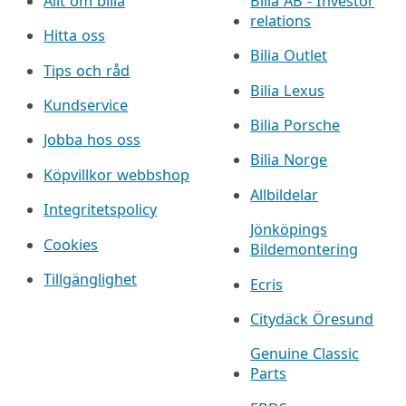
Allt om bilia
Bilia AB - Investor
relations
Hitta oss
Bilia Outlet
Tips och råd
Bilia Lexus
Kundservice
Bilia Porsche
Jobba hos oss
Bilia Norge
Köpvillkor webbshop
Allbildelar
Integritetspolicy
Jönköpings
Cookies
Bildemontering
Tillgänglighet
Ecris
Citydäck Öresund
Genuine Classic
Parts