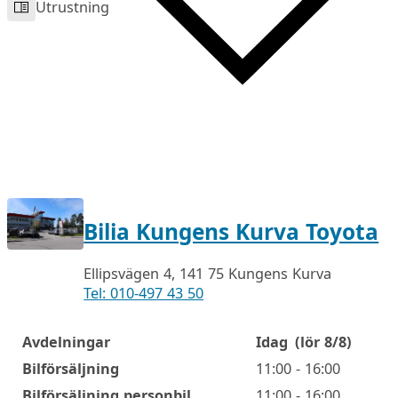
Utrustning
Bilia Kungens Kurva Toyota
Ellipsvägen 4, 141 75 Kungens Kurva
Tel: 010-497 43 50
Avdelningar
Idag
(lör 8/8)
Öppettider
Bilförsäljning
11:00 - 16:00
Bilförsäljning personbil
11:00 - 16:00