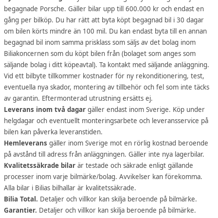
begagnade Porsche. Gäller bilar upp till 600.000 kr och endast en
gång per bilköp. Du har rätt att byta köpt begagnad bil i 30 dagar
om bilen körts mindre än 100 mil. Du kan endast byta till en annan
begagnad bil inom samma prisklass som säljs av det bolag inom
Biliakoncernen som du köpt bilen från (bolaget som anges som
säljande bolag i ditt köpeavtal). Ta kontakt med säljande anläggning.
Vid ett bilbyte tillkommer kostnader för ny rekonditionering, test,
eventuella nya skador, montering av tillbehör och fel som inte täcks
av garantin. Eftermonterad utrustning ersätts ej.
Leverans inom två dagar
gäller endast inom Sverige. Köp under
helgdagar och eventuellt monteringsarbete och leveransservice på
bilen kan påverka leveranstiden.
Hemleverans
gäller inom Sverige mot en rörlig kostnad beroende
på avstånd till adress från anläggningen. Gäller inte nya lagerbilar.
Kvalitetssäkrade bilar
är testade och säkrade enligt gällande
processer inom varje bilmärke/bolag. Avvikelser kan förekomma.
Alla bilar i Bilias bilhallar är kvalitetssäkrade.
Bilia Total.
Detaljer och villkor kan skilja beroende på bilmärke.
Garantier.
Detaljer och villkor kan skilja beroende på bilmärke.