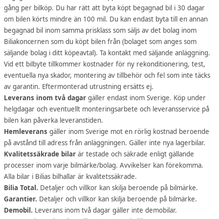
gång per bilköp. Du har rätt att byta köpt begagnad bil i 30 dagar
om bilen körts mindre än 100 mil. Du kan endast byta till en annan
begagnad bil inom samma prisklass som säljs av det bolag inom
Biliakoncernen som du köpt bilen från (bolaget som anges som
säljande bolag i ditt köpeavtal). Ta kontakt med säljande anläggning.
Vid ett bilbyte tillkommer kostnader för ny rekonditionering, test,
eventuella nya skador, montering av tillbehör och fel som inte täcks
av garantin. Eftermonterad utrustning ersätts ej.
Leverans inom två dagar
gäller endast inom Sverige. Köp under
helgdagar och eventuellt monteringsarbete och leveransservice på
bilen kan påverka leveranstiden.
Hemleverans
gäller inom Sverige mot en rörlig kostnad beroende
på avstånd till adress från anläggningen. Gäller inte nya lagerbilar.
Kvalitetssäkrade bilar
är testade och säkrade enligt gällande
processer inom varje bilmärke/bolag. Avvikelser kan förekomma.
Alla bilar i Bilias bilhallar är kvalitetssäkrade.
Bilia Total.
Detaljer och villkor kan skilja beroende på bilmärke.
Garantier.
Detaljer och villkor kan skilja beroende på bilmärke.
Demobil.
Leverans inom två dagar gäller inte demobilar.