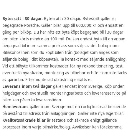
Bytesrätt i 30 dagar.
Bytesrätt i 30 dagar. Bytesrätt gäller ej
begagnade Porsche. Gäller bilar upp till 600.000 kr och endast en
gång per bilköp. Du har rätt att byta köpt begagnad bil i 30 dagar
om bilen körts mindre än 100 mil. Du kan endast byta till en annan
begagnad bil inom samma prisklass som säljs av det bolag inom
Biliakoncernen som du köpt bilen från (bolaget som anges som
säljande bolag i ditt köpeavtal). Ta kontakt med säljande anläggning.
Vid ett bilbyte tillkommer kostnader för ny rekonditionering, test,
eventuella nya skador, montering av tillbehör och fel som inte täcks
av garantin. Eftermonterad utrustning ersätts ej.
Leverans inom två dagar
gäller endast inom Sverige. Köp under
helgdagar och eventuellt monteringsarbete och leveransservice på
bilen kan påverka leveranstiden.
Hemleverans
gäller inom Sverige mot en rörlig kostnad beroende
på avstånd till adress från anläggningen. Gäller inte nya lagerbilar.
Kvalitetssäkrade bilar
är testade och säkrade enligt gällande
processer inom varje bilmärke/bolag. Avvikelser kan förekomma.