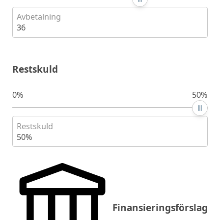
Avbetalning
36
Restskuld
0%
50%
Restskuld
50%
Finansieringsförslag