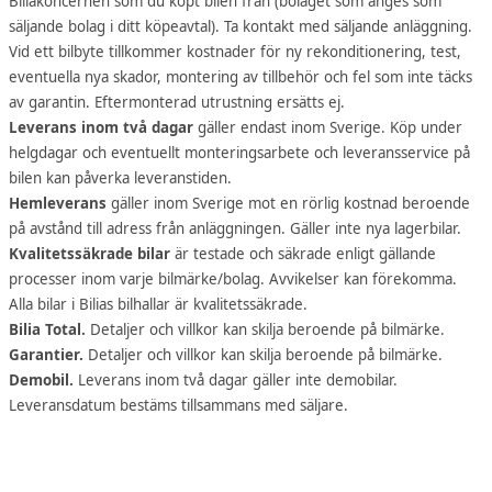
Biliakoncernen som du köpt bilen från (bolaget som anges som
säljande bolag i ditt köpeavtal). Ta kontakt med säljande anläggning.
Vid ett bilbyte tillkommer kostnader för ny rekonditionering, test,
eventuella nya skador, montering av tillbehör och fel som inte täcks
av garantin. Eftermonterad utrustning ersätts ej.
Leverans inom två dagar
gäller endast inom Sverige. Köp under
helgdagar och eventuellt monteringsarbete och leveransservice på
bilen kan påverka leveranstiden.
Hemleverans
gäller inom Sverige mot en rörlig kostnad beroende
på avstånd till adress från anläggningen. Gäller inte nya lagerbilar.
Kvalitetssäkrade bilar
är testade och säkrade enligt gällande
processer inom varje bilmärke/bolag. Avvikelser kan förekomma.
Alla bilar i Bilias bilhallar är kvalitetssäkrade.
Bilia Total.
Detaljer och villkor kan skilja beroende på bilmärke.
Garantier.
Detaljer och villkor kan skilja beroende på bilmärke.
Demobil.
Leverans inom två dagar gäller inte demobilar.
Leveransdatum bestäms tillsammans med säljare.