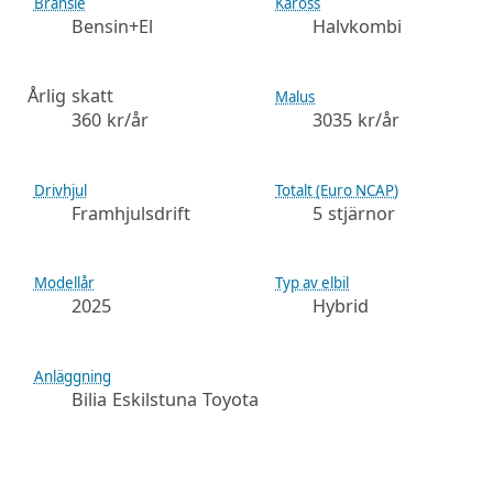
Bränsle
Kaross
Bensin+El
Halvkombi
Årlig skatt
Malus
360 kr/år
3035 kr/år
Drivhjul
Totalt (Euro NCAP)
Framhjulsdrift
5 stjärnor
Modellår
Typ av elbil
2025
Hybrid
Anläggning
Bilia Eskilstuna Toyota