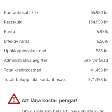
Kontantinsats / kr
65.980
kr
Restskuld
164.950
kr
Ränta
5.95%
Effektiv ränta
6.56%
Uppläggningskostnad
585
kr
Administrativa avgifter
59
kr/månad
Total kreditkostnad
41.493
kr
Totalt belopp inkl. kontantinsats
371.393
kr
Att låna kostar pengar!
Om du inte kan betala tillbaka skulden i tid