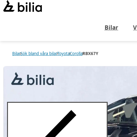
Bilar
V
Bilar
Sök bland våra bilar
Toyota
Corolla
RBX67Y