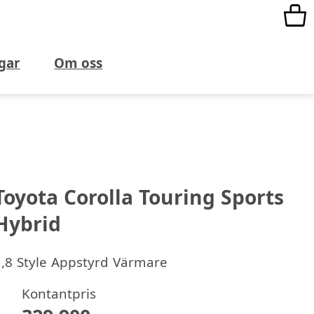
gar
Om oss
Toyota Corolla Touring Sports
Hybrid
1,8 Style Appstyrd Värmare
Kontantpris