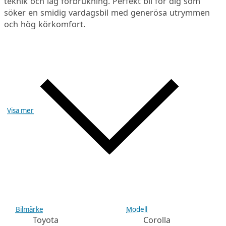
teknik och låg förbrukning. Perfekt bil för dig som
söker en smidig vardagsbil med generösa utrymmen
och hög körkomfort.
Visa mer
Bilmärke
Modell
Toyota
Corolla