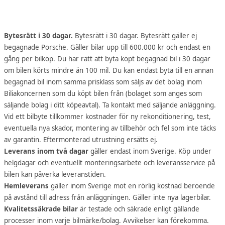
Bytesrätt i 30 dagar.
Bytesrätt i 30 dagar. Bytesrätt gäller ej
begagnade Porsche. Gäller bilar upp till 600.000 kr och endast en
gång per bilköp. Du har rätt att byta köpt begagnad bil i 30 dagar
om bilen körts mindre än 100 mil. Du kan endast byta till en annan
begagnad bil inom samma prisklass som säljs av det bolag inom
Biliakoncernen som du köpt bilen från (bolaget som anges som
säljande bolag i ditt köpeavtal). Ta kontakt med säljande anläggning.
Vid ett bilbyte tillkommer kostnader för ny rekonditionering, test,
eventuella nya skador, montering av tillbehör och fel som inte täcks
av garantin. Eftermonterad utrustning ersätts ej.
Leverans inom två dagar
gäller endast inom Sverige. Köp under
helgdagar och eventuellt monteringsarbete och leveransservice på
bilen kan påverka leveranstiden.
Hemleverans
gäller inom Sverige mot en rörlig kostnad beroende
på avstånd till adress från anläggningen. Gäller inte nya lagerbilar.
Kvalitetssäkrade bilar
är testade och säkrade enligt gällande
processer inom varje bilmärke/bolag. Avvikelser kan förekomma.