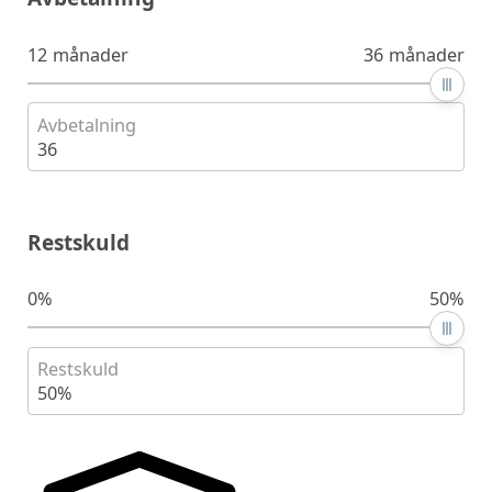
12 månader
36 månader
Avbetalning
36
Restskuld
0%
50%
Restskuld
50%