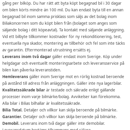
gång per bilköp. Du har rätt att byta köpt begagnad bil i 30 dagar
om bilen körts mindre än 100 mil. Du kan endast byta till en annan
begagnad bil inom samma prisklass som säljs av det bolag inom
Biliakoncernen som du köpt bilen från (bolaget som anges som
säljande bolag i ditt köpeavtal). Ta kontakt med säljande anläggning.
Vid ett bilbyte tillkommer kostnader för ny rekonditionering, test,
eventuella nya skador, montering av tillbehör och fel som inte täcks
av garantin. Eftermonterad utrustning ersätts ej.
Leverans inom två dagar
gäller endast inom Sverige. Köp under
helgdagar och eventuellt monteringsarbete och leveransservice på
bilen kan påverka leveranstiden.
Hemleverans
gäller inom Sverige mot en rörlig kostnad beroende
på avstånd till adress från anläggningen. Gäller inte nya lagerbilar.
Kvalitetssäkrade bilar
är testade och säkrade enligt gällande
processer inom varje bilmärke/bolag. Avvikelser kan förekomma.
Alla bilar i Bilias bilhallar är kvalitetssäkrade.
Bilia Total.
Detaljer och villkor kan skilja beroende på bilmärke.
Garantier.
Detaljer och villkor kan skilja beroende på bilmärke.
Demobil.
Leverans inom två dagar gäller inte demobilar.