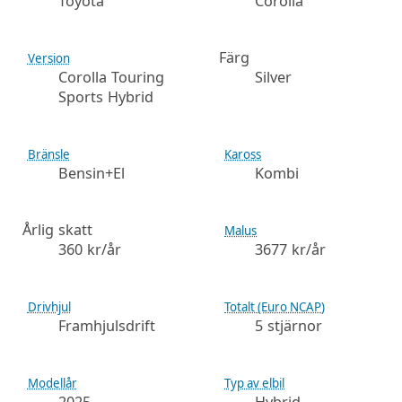
Toyota
Corolla
Färg
Version
Corolla Touring
Silver
Sports Hybrid
Bränsle
Kaross
Bensin+El
Kombi
Årlig skatt
Malus
360 kr/år
3677 kr/år
Drivhjul
Totalt (Euro NCAP)
Framhjulsdrift
5 stjärnor
Modellår
Typ av elbil