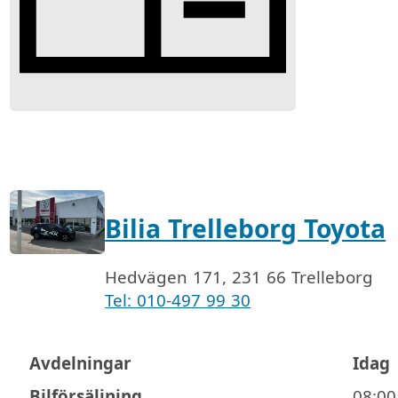
Bilia Trelleborg Toyota
Hedvägen 171, 231 66 Trelleborg
Tel: 010-497 99 30
Avdelningar
Idag
Öppettider
Bilförsäljning
08:00