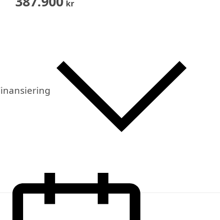
387.900
kr
inansiering