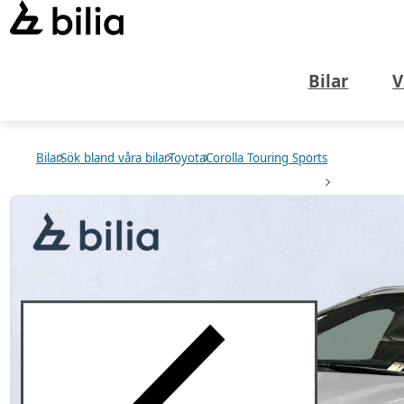
Bilar
V
Bilar
Sök bland våra bilar
Toyota
Corolla Touring Sports