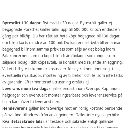
Bytesrätt i 30 dagar.
Bytesrätt i 30 dagar. Bytesrätt gäller ej
begagnade Porsche. Gäller bilar upp till 600.000 kr och endast en
gång per bilköp. Du har rätt att byta köpt begagnad bil i 30 dagar
om bilen körts mindre än 100 mil. Du kan endast byta till en annan
begagnad bil inom samma prisklass som säljs av det bolag inom
Biliakoncernen som du köpt bilen från (bolaget som anges som
säljande bolag i ditt köpeavtal). Ta kontakt med säljande anläggning.
Vid ett bilbyte tillkommer kostnader för ny rekonditionering, test,
eventuella nya skador, montering av tillbehör och fel som inte täcks
av garantin. Eftermonterad utrustning ersätts ej.
Leverans inom två dagar
gäller endast inom Sverige. Köp under
helgdagar och eventuellt monteringsarbete och leveransservice på
bilen kan påverka leveranstiden.
Hemleverans
gäller inom Sverige mot en rörlig kostnad beroende
på avstånd till adress från anläggningen. Gäller inte nya lagerbilar.
Kvalitetssäkrade bilar
är testade och säkrade enligt gällande
processer inom varje bilmärke/bolag. Avvikelser kan förekomma.