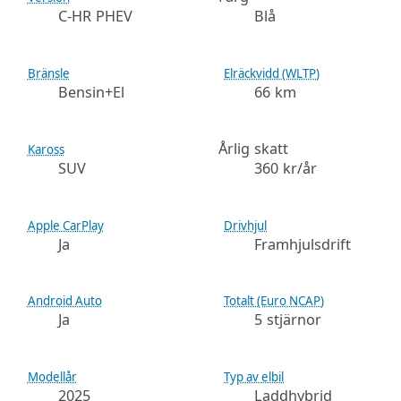
C-HR PHEV
Blå
Bränsle
Elräckvidd (WLTP)
Bensin+El
66 km
Årlig skatt
Kaross
SUV
360 kr/år
Apple CarPlay
Drivhjul
Ja
Framhjulsdrift
Android Auto
Totalt (Euro NCAP)
Ja
5 stjärnor
Modellår
Typ av elbil
2025
Laddhybrid