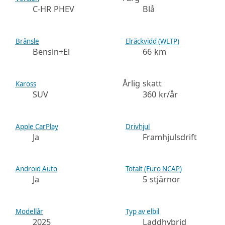
C-HR PHEV
Blå
Bränsle
Elräckvidd (WLTP)
Bensin+El
66 km
Årlig skatt
Kaross
SUV
360 kr/år
Apple CarPlay
Drivhjul
Ja
Framhjulsdrift
Android Auto
Totalt (Euro NCAP)
Ja
5 stjärnor
Modellår
Typ av elbil
2025
Laddhybrid