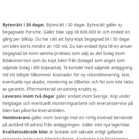
Bytesrätt i 30 dagar.
Bytesrätt i 30 dagar. Bytesrätt gäller ej
begagnade Porsche. Gäller bilar upp till 600.000 kr och endast en
gång per bilköp. Du har rätt att byta köpt begagnad bil i 30 dagar
om bilen körts mindre än 100 mil. Du kan endast byta till en annan
begagnad bil inom samma prisklass som säljs av det bolag inom
Biliakoncernen som du köpt bilen från (bolaget som anges som
säljande bolag i ditt köpeavtal). Ta kontakt med säljande anläggning.
Vid ett bilbyte tillkommer kostnader för ny rekonditionering, test,
eventuella nya skador, montering av tillbehör och fel som inte täcks
av garantin. Eftermonterad utrustning ersätts ej.
Leverans inom två dagar
gäller endast inom Sverige. Köp under
helgdagar och eventuellt monteringsarbete och leveransservice på
bilen kan påverka leveranstiden.
Hemleverans
gäller inom Sverige mot en rörlig kostnad beroende
på avstånd till adress från anläggningen. Gäller inte nya lagerbilar.
Kvalitetssäkrade bilar
är testade och säkrade enligt gällande
processer inom varje bilmärke/bolag. Avvikelser kan förekomma.