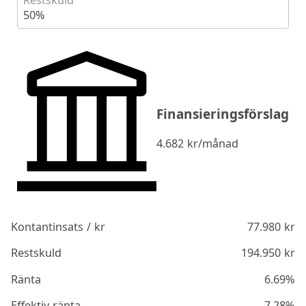
Restskuld
50%
Finansieringsförslag
4.682
kr/månad
Kontantinsats / kr
77.980
kr
Restskuld
194.950
kr
Ränta
6.69%
Effektiv ränta
7.28%