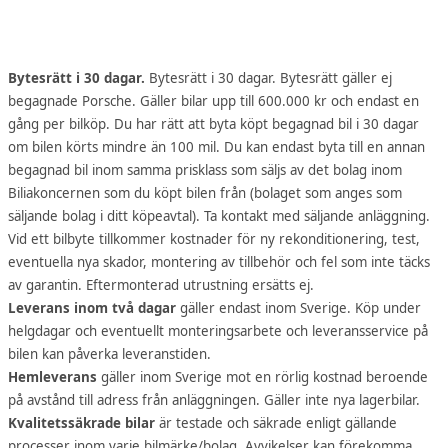
Bytesrätt i 30 dagar.
Bytesrätt i 30 dagar. Bytesrätt gäller ej
begagnade Porsche. Gäller bilar upp till 600.000 kr och endast en
gång per bilköp. Du har rätt att byta köpt begagnad bil i 30 dagar
om bilen körts mindre än 100 mil. Du kan endast byta till en annan
begagnad bil inom samma prisklass som säljs av det bolag inom
Biliakoncernen som du köpt bilen från (bolaget som anges som
säljande bolag i ditt köpeavtal). Ta kontakt med säljande anläggning.
Vid ett bilbyte tillkommer kostnader för ny rekonditionering, test,
eventuella nya skador, montering av tillbehör och fel som inte täcks
av garantin. Eftermonterad utrustning ersätts ej.
Leverans inom två dagar
gäller endast inom Sverige. Köp under
helgdagar och eventuellt monteringsarbete och leveransservice på
bilen kan påverka leveranstiden.
Hemleverans
gäller inom Sverige mot en rörlig kostnad beroende
på avstånd till adress från anläggningen. Gäller inte nya lagerbilar.
Kvalitetssäkrade bilar
är testade och säkrade enligt gällande
processer inom varje bilmärke/bolag. Avvikelser kan förekomma.