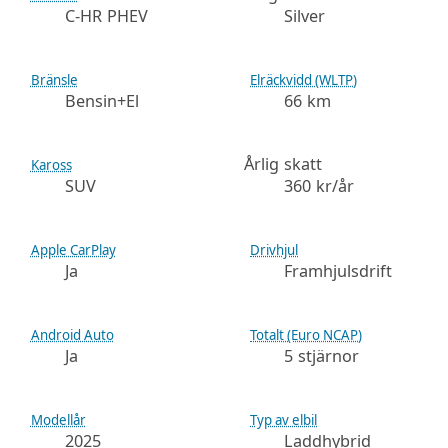
C-HR PHEV
Silver
Bränsle
Elräckvidd (WLTP)
Bensin+El
66 km
Årlig skatt
Kaross
SUV
360 kr/år
Apple CarPlay
Drivhjul
Ja
Framhjulsdrift
Android Auto
Totalt (Euro NCAP)
Ja
5 stjärnor
Modellår
Typ av elbil
2025
Laddhybrid