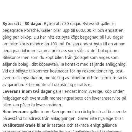
Bytesrätt i 30 dagar.
Bytesrätt i 30 dagar. Bytesrätt gäller ej
begagnade Porsche. Gäller bilar upp till 600.000 kr och endast en
gång per bilköp. Du har rätt att byta köpt begagnad bil i 30 dagar
om bilen körts mindre än 100 mil. Du kan endast byta till en annan
begagnad bil inom samma prisklass som säljs av det bolag inom
Biliakoncernen som du köpt bilen från (bolaget som anges som
säljande bolag i ditt köpeavtal). Ta kontakt med säljande anläggning.
Vid ett bilbyte tillkommer kostnader för ny rekonditionering, test,
eventuella nya skador, montering av tillbehör och fel som inte täcks
av garantin. Eftermonterad utrustning ersätts ej.
Leverans inom två dagar
gäller endast inom Sverige. Köp under
helgdagar och eventuellt monteringsarbete och leveransservice på
bilen kan påverka leveranstiden.
Hemleverans
gäller inom Sverige mot en rörlig kostnad beroende
på avstånd till adress från anläggningen. Gäller inte nya lagerbilar.
Kvalitetssäkrade bilar
är testade och säkrade enligt gällande
processer inom varje bilmärke/bolag. Avvikelser kan förekomma.