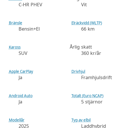
C-HR PHEV
Vit
Bränsle
Elräckvidd (WLTP)
Bensin+El
66 km
Årlig skatt
Kaross
SUV
360 kr/år
Apple CarPlay
Drivhjul
Ja
Framhjulsdrift
Android Auto
Totalt (Euro NCAP)
Ja
5 stjärnor
Modellår
Typ av elbil
2025
Laddhybrid