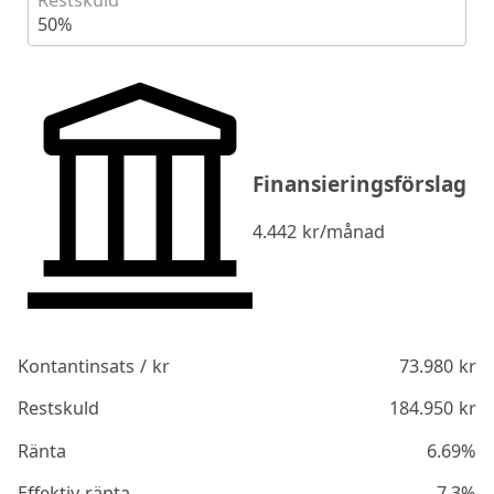
Restskuld
50%
Finansieringsförslag
4.442
kr/månad
Kontantinsats / kr
73.980
kr
Restskuld
184.950
kr
Ränta
6.69%
Effektiv ränta
7.3%