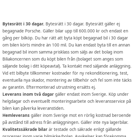
Bytesrätt i 30 dagar.
Bytesrätt i 30 dagar. Bytesrätt gäller ej
begagnade Porsche. Gäller bilar upp till 600.000 kr och endast en
gång per bilköp. Du har rätt att byta köpt begagnad bil i 30 dagar
om bilen körts mindre än 100 mil. Du kan endast byta till en annan
begagnad bil inom samma prisklass som säljs av det bolag inom
Biliakoncernen som du köpt bilen från (bolaget som anges som
säljande bolag i ditt köpeavtal). Ta kontakt med säljande anläggning.
Vid ett bilbyte tillkommer kostnader för ny rekonditionering, test,
eventuella nya skador, montering av tillbehör och fel som inte täcks
av garantin. Eftermonterad utrustning ersätts ej.
Leverans inom två dagar
gäller endast inom Sverige. Köp under
helgdagar och eventuellt monteringsarbete och leveransservice på
bilen kan påverka leveranstiden.
Hemleverans
gäller inom Sverige mot en rörlig kostnad beroende
på avstånd till adress från anläggningen. Gäller inte nya lagerbilar.
Kvalitetssäkrade bilar
är testade och säkrade enligt gällande
processer inom varje bilmärke/bolag. Avvikelser kan förekomma.