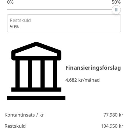
0%
50%
Restskuld
50%
Finansieringsförslag
4.682
kr/månad
Kontantinsats / kr
77.980
kr
Restskuld
194.950
kr