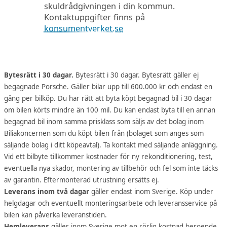
skuldrådgivningen i din kommun.
Kontaktuppgifter finns på
konsumentverket.se
Bytesrätt i 30 dagar.
Bytesrätt i 30 dagar. Bytesrätt gäller ej
begagnade Porsche. Gäller bilar upp till 600.000 kr och endast en
gång per bilköp. Du har rätt att byta köpt begagnad bil i 30 dagar
om bilen körts mindre än 100 mil. Du kan endast byta till en annan
begagnad bil inom samma prisklass som säljs av det bolag inom
Biliakoncernen som du köpt bilen från (bolaget som anges som
säljande bolag i ditt köpeavtal). Ta kontakt med säljande anläggning.
Vid ett bilbyte tillkommer kostnader för ny rekonditionering, test,
eventuella nya skador, montering av tillbehör och fel som inte täcks
av garantin. Eftermonterad utrustning ersätts ej.
Leverans inom två dagar
gäller endast inom Sverige. Köp under
helgdagar och eventuellt monteringsarbete och leveransservice på
bilen kan påverka leveranstiden.
Hemleverans
gäller inom Sverige mot en rörlig kostnad beroende