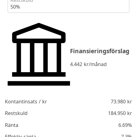
Restskuld
50%
Finansieringsförslag
4.442
kr/månad
Kontantinsats / kr
73.980
kr
Restskuld
184.950
kr
Ränta
6.69%
Effektiv ränta
7.3%