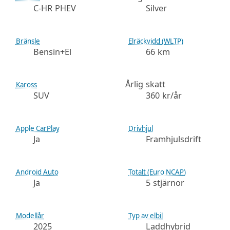
C-HR PHEV
Silver
Bränsle
Elräckvidd (WLTP)
Bensin+El
66 km
Årlig skatt
Kaross
SUV
360 kr/år
Apple CarPlay
Drivhjul
Ja
Framhjulsdrift
Android Auto
Totalt (Euro NCAP)
Ja
5 stjärnor
Modellår
Typ av elbil
2025
Laddhybrid