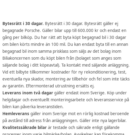
Bytesrätt i 30 dagar.
Bytesrätt i 30 dagar. Bytesrätt gäller ej
begagnade Porsche. Gäller bilar upp till 600.000 kr och endast en
gång per bilköp. Du har rätt att byta köpt begagnad bil i 30 dagar
om bilen körts mindre än 100 mil. Du kan endast byta till en annan
begagnad bil inom samma prisklass som säljs av det bolag inom
Biliakoncernen som du köpt bilen från (bolaget som anges som
säljande bolag i ditt köpeavtal). Ta kontakt med säljande anläggning.
Vid ett bilbyte tillkommer kostnader för ny rekonditionering, test,
eventuella nya skador, montering av tillbehör och fel som inte täcks
av garantin. Eftermonterad utrustning ersätts ej.
Leverans inom två dagar
gäller endast inom Sverige. Köp under
helgdagar och eventuellt monteringsarbete och leveransservice på
bilen kan påverka leveranstiden.
Hemleverans
gäller inom Sverige mot en rörlig kostnad beroende
på avstånd till adress från anläggningen. Gäller inte nya lagerbilar.
Kvalitetssäkrade bilar
är testade och säkrade enligt gällande
processer inom varje bilmärke/bolag. Avvikelser kan förekomma.