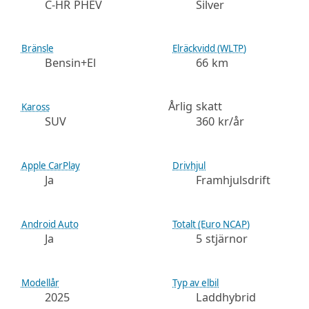
C-HR PHEV
Silver
Bränsle
Elräckvidd (WLTP)
Bensin+El
66 km
Årlig skatt
Kaross
SUV
360 kr/år
Apple CarPlay
Drivhjul
Ja
Framhjulsdrift
Android Auto
Totalt (Euro NCAP)
Ja
5 stjärnor
Modellår
Typ av elbil
2025
Laddhybrid