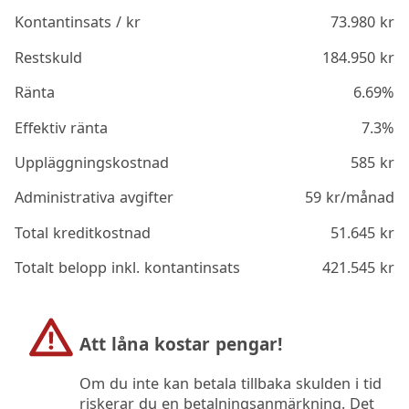
Kontantinsats / kr
73.980
kr
Restskuld
184.950
kr
Ränta
6.69%
Effektiv ränta
7.3%
Uppläggningskostnad
585
kr
Administrativa avgifter
59
kr/månad
Total kreditkostnad
51.645
kr
Totalt belopp inkl. kontantinsats
421.545
kr
Att låna kostar pengar!
Om du inte kan betala tillbaka skulden i tid
riskerar du en betalningsanmärkning. Det