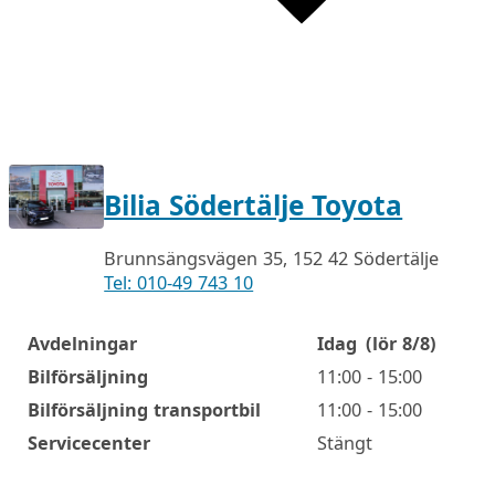
Bilia Södertälje Toyota
Brunnsängsvägen 35, 152 42 Södertälje
Tel: 010-49 743 10
Avdelningar
Idag
(lör 8/8)
Öppettider
Bilförsäljning
11:00 - 15:00
Bilförsäljning transportbil
11:00 - 15:00
Servicecenter
Stängt