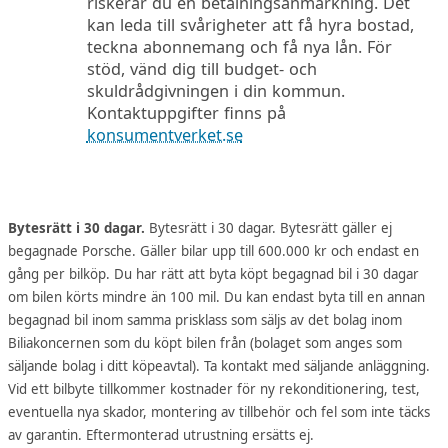
riskerar du en betalningsanmärkning. Det
kan leda till svårigheter att få hyra bostad,
teckna abonnemang och få nya lån. För
stöd, vänd dig till budget- och
skuldrådgivningen i din kommun.
Kontaktuppgifter finns på
konsumentverket.se
Bytesrätt i 30 dagar.
Bytesrätt i 30 dagar. Bytesrätt gäller ej
begagnade Porsche. Gäller bilar upp till 600.000 kr och endast en
gång per bilköp. Du har rätt att byta köpt begagnad bil i 30 dagar
om bilen körts mindre än 100 mil. Du kan endast byta till en annan
begagnad bil inom samma prisklass som säljs av det bolag inom
Biliakoncernen som du köpt bilen från (bolaget som anges som
säljande bolag i ditt köpeavtal). Ta kontakt med säljande anläggning.
Vid ett bilbyte tillkommer kostnader för ny rekonditionering, test,
eventuella nya skador, montering av tillbehör och fel som inte täcks
av garantin. Eftermonterad utrustning ersätts ej.