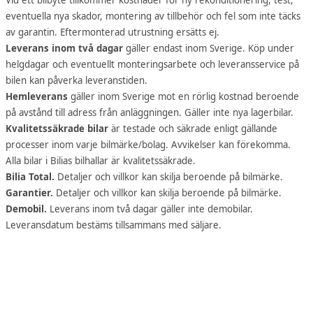
Vid ett bilbyte tillkommer kostnader för ny rekonditionering, test,
eventuella nya skador, montering av tillbehör och fel som inte täcks
av garantin. Eftermonterad utrustning ersätts ej.
Leverans inom två dagar
gäller endast inom Sverige. Köp under
helgdagar och eventuellt monteringsarbete och leveransservice på
bilen kan påverka leveranstiden.
Hemleverans
gäller inom Sverige mot en rörlig kostnad beroende
på avstånd till adress från anläggningen. Gäller inte nya lagerbilar.
Kvalitetssäkrade bilar
är testade och säkrade enligt gällande
processer inom varje bilmärke/bolag. Avvikelser kan förekomma.
Alla bilar i Bilias bilhallar är kvalitetssäkrade.
Bilia Total.
Detaljer och villkor kan skilja beroende på bilmärke.
Garantier.
Detaljer och villkor kan skilja beroende på bilmärke.
Demobil.
Leverans inom två dagar gäller inte demobilar.
Leveransdatum bestäms tillsammans med säljare.