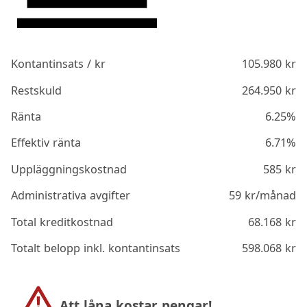
Kontantinsats / kr
105.980
kr
Restskuld
264.950
kr
Ränta
6.25%
Effektiv ränta
6.71%
Uppläggningskostnad
585
kr
Administrativa avgifter
59
kr/månad
Total kreditkostnad
68.168
kr
Totalt belopp inkl. kontantinsats
598.068
kr
Att låna kostar pengar!