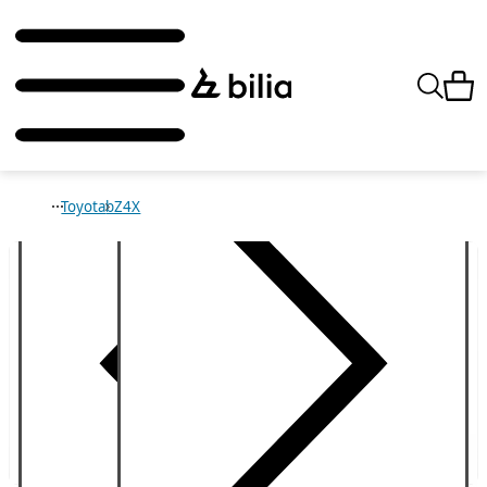
Toyota
bZ4X