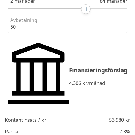
12 månader
84 månader
Avbetalning
60
Finansieringsförslag
4.306
kr/månad
Kontantinsats / kr
53.980
kr
Ränta
7.3%