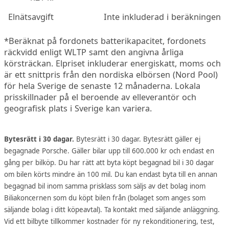
Elnätsavgift
Inte inkluderad i beräkningen
*Beräknat på fordonets batterikapacitet, fordonets
räckvidd enligt WLTP samt den angivna årliga
körsträckan. Elpriset inkluderar energiskatt, moms och
är ett snittpris från den nordiska elbörsen (Nord Pool)
för hela Sverige de senaste 12 månaderna. Lokala
prisskillnader på el beroende av elleverantör och
geografisk plats i Sverige kan variera.
Bytesrätt i 30 dagar.
Bytesrätt i 30 dagar. Bytesrätt gäller ej
begagnade Porsche. Gäller bilar upp till 600.000 kr och endast en
gång per bilköp. Du har rätt att byta köpt begagnad bil i 30 dagar
om bilen körts mindre än 100 mil. Du kan endast byta till en annan
begagnad bil inom samma prisklass som säljs av det bolag inom
Biliakoncernen som du köpt bilen från (bolaget som anges som
säljande bolag i ditt köpeavtal). Ta kontakt med säljande anläggning.
Vid ett bilbyte tillkommer kostnader för ny rekonditionering, test,