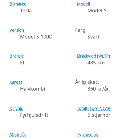
Bilmärke
Modell
Tesla
Model S
Färg
Version
Model S 100D
Svart
Bränsle
Elräckvidd (WLTP)
El
485 km
Årlig skatt
Kaross
Halvkombi
360 kr/år
Drivhjul
Totalt (Euro NCAP)
Fyrhjulsdrift
5 stjärnor
Modellår
Typ av elbil