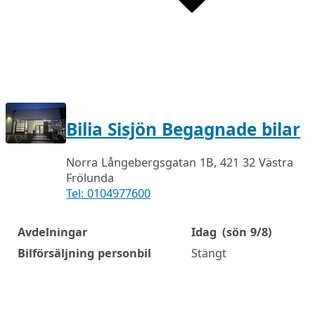
Bilia Sisjön Begagnade bilar
Norra Långebergsgatan 1B, 421 32 Västra
Frölunda
Tel: 0104977600
Avdelningar
Idag
(sön 9/8)
Öppettider
Bilförsäljning personbil
Stängt