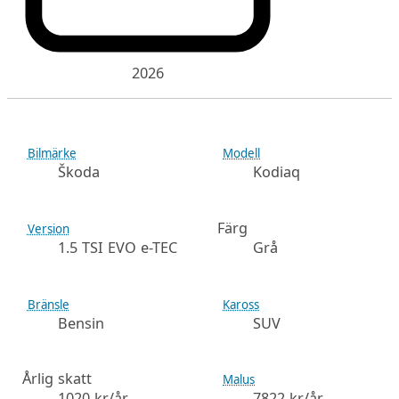
2026
Bilmärke
Modell
Škoda
Kodiaq
Färg
Version
1.5 TSI EVO e-TEC
Grå
Bränsle
Kaross
Bensin
SUV
Årlig skatt
Malus
1020 kr/år
7822 kr/år