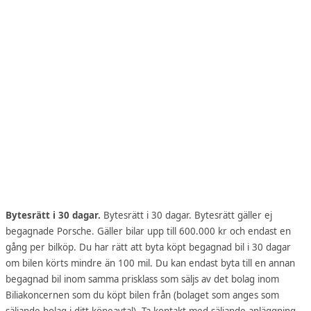
Bytesrätt i 30 dagar.
Bytesrätt i 30 dagar. Bytesrätt gäller ej
begagnade Porsche. Gäller bilar upp till 600.000 kr och endast en
gång per bilköp. Du har rätt att byta köpt begagnad bil i 30 dagar
om bilen körts mindre än 100 mil. Du kan endast byta till en annan
begagnad bil inom samma prisklass som säljs av det bolag inom
Biliakoncernen som du köpt bilen från (bolaget som anges som
säljande bolag i ditt köpeavtal). Ta kontakt med säljande anläggning.