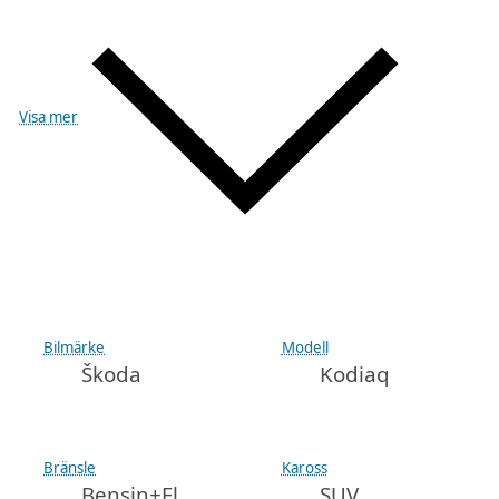
Visa mer
Bilmärke
Modell
Škoda
Kodiaq
Bränsle
Kaross
Bensin+El
SUV