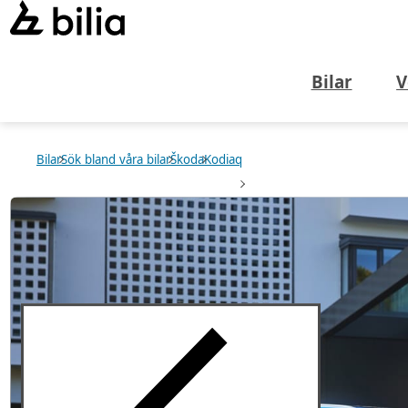
Bilar
V
Bilar
Sök bland våra bilar
Škoda
Kodiaq