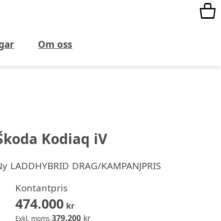
gar
Om oss
Škoda Kodiaq iV
Ny
LADDHYBRID DRAG/KAMPANJPRIS
Kontantpris
474.000
kr
379.200
kr
Exkl. moms