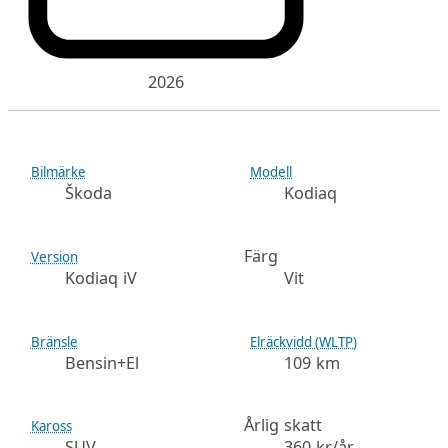
2026
Bilmärke
Modell
Škoda
Kodiaq
Färg
Version
Kodiaq iV
Vit
Bränsle
Elräckvidd (WLTP)
Bensin+El
109 km
Årlig skatt
Kaross
SUV
360 kr/år