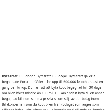
Bytesrätt i 30 dagar.
Bytesrätt i 30 dagar. Bytesrätt gäller ej
begagnade Porsche. Gäller bilar upp till 600.000 kr och endast en
gång per bilköp. Du har rätt att byta köpt begagnad bil i 30 dagar
om bilen körts mindre än 100 mil. Du kan endast byta till en annan
begagnad bil inom samma prisklass som säljs av det bolag inom
Biliakoncernen som du köpt bilen från (bolaget som anges som
säljande bolag i ditt köpeavtal). Ta kontakt med säljande anläggning.