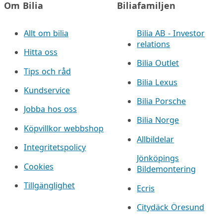
Om Bilia
Biliafamiljen
Allt om bilia
Bilia AB - Investor
relations
Hitta oss
Bilia Outlet
Tips och råd
Bilia Lexus
Kundservice
Bilia Porsche
Jobba hos oss
Bilia Norge
Köpvillkor webbshop
Allbildelar
Integritetspolicy
Jönköpings
Cookies
Bildemontering
Tillgänglighet
Ecris
Citydäck Öresund