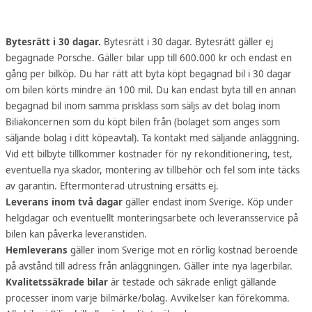
Bytesrätt i 30 dagar.
Bytesrätt i 30 dagar. Bytesrätt gäller ej
begagnade Porsche. Gäller bilar upp till 600.000 kr och endast en
gång per bilköp. Du har rätt att byta köpt begagnad bil i 30 dagar
om bilen körts mindre än 100 mil. Du kan endast byta till en annan
begagnad bil inom samma prisklass som säljs av det bolag inom
Biliakoncernen som du köpt bilen från (bolaget som anges som
säljande bolag i ditt köpeavtal). Ta kontakt med säljande anläggning.
Vid ett bilbyte tillkommer kostnader för ny rekonditionering, test,
eventuella nya skador, montering av tillbehör och fel som inte täcks
av garantin. Eftermonterad utrustning ersätts ej.
Leverans inom två dagar
gäller endast inom Sverige. Köp under
helgdagar och eventuellt monteringsarbete och leveransservice på
bilen kan påverka leveranstiden.
Hemleverans
gäller inom Sverige mot en rörlig kostnad beroende
på avstånd till adress från anläggningen. Gäller inte nya lagerbilar.
Kvalitetssäkrade bilar
är testade och säkrade enligt gällande
processer inom varje bilmärke/bolag. Avvikelser kan förekomma.