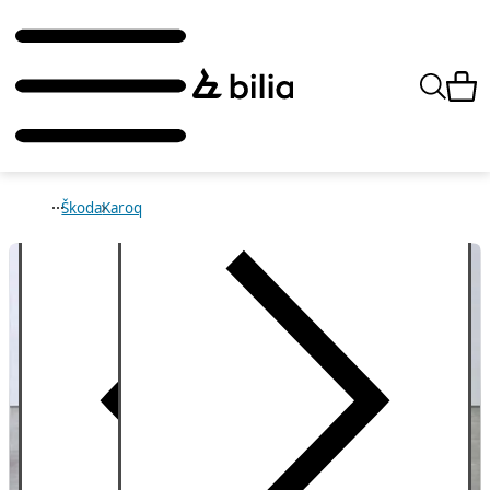
Škoda
Karoq