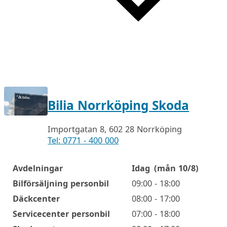
Bilia Norrköping Skoda
Importgatan 8, 602 28 Norrköping
Tel: 0771 - 400 000
Avdelningar
Idag
(mån 10/8)
Öppettider
Bilförsäljning personbil
09:00 - 18:00
Däckcenter
08:00 - 17:00
Servicecenter personbil
07:00 - 18:00