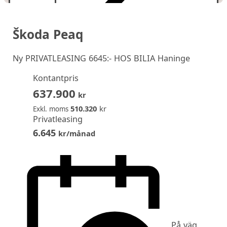
Škoda Peaq
Ny
PRIVATLEASING 6645:- HOS BILIA Haninge
Kontantpris
637.900
kr
510.320
kr
Exkl. moms
Privatleasing
6.645
kr/månad
På väg