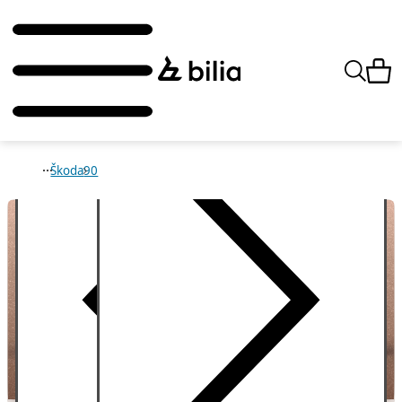
Škoda
90