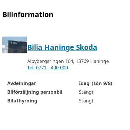
Bilinformation
Bilia Haninge Skoda
Albybergsringen 104, 13769 Haninge
Tel: 0771 - 400 000
Avdelningar
Idag
(sön 9/8)
Öppettider
Bilförsäljning personbil
Stängt
Biluthyrning
Stängt