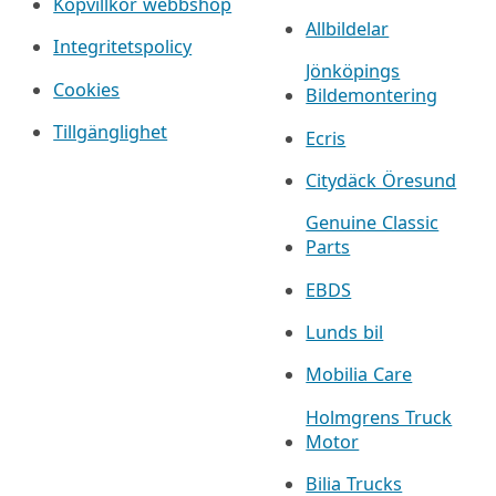
Köpvillkor webbshop
Allbildelar
Integritetspolicy
Jönköpings
Cookies
Bildemontering
Tillgänglighet
Ecris
Citydäck Öresund
Genuine Classic
Parts
EBDS
Lunds bil
Mobilia Care
Holmgrens Truck
Motor
Bilia Trucks