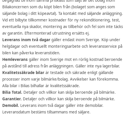
begagnad bil inom samma prisklass som säljs av det bolag inom
Biliakoncernen som du köpt bilen från (bolaget som anges som
säljande bolag i ditt köpeavtal). Ta kontakt med säljande anläggning.
Vid ett bilbyte tillkommer kostnader för ny rekonditionering, test,
eventuella nya skador, montering av tillbehör och fel som inte täcks
av garantin. Eftermonterad utrustning ersätts ej.
Leverans inom två dagar
gäller endast inom Sverige. Köp under
helgdagar och eventuellt monteringsarbete och leveransservice på
bilen kan påverka leveranstiden.
Hemleverans
gäller inom Sverige mot en rörlig kostnad beroende
på avstånd till adress från anläggningen. Gäller inte nya lagerbilar.
Kvalitetssäkrade bilar
är testade och säkrade enligt gällande
processer inom varje bilmärke/bolag. Avvikelser kan förekomma.
Alla bilar i Bilias bilhallar är kvalitetssäkrade.
Bilia Total.
Detaljer och villkor kan skilja beroende på bilmärke.
Garantier.
Detaljer och villkor kan skilja beroende på bilmärke.
Demobil.
Leverans inom två dagar gäller inte demobilar.
Leveransdatum bestäms tillsammans med säljare.