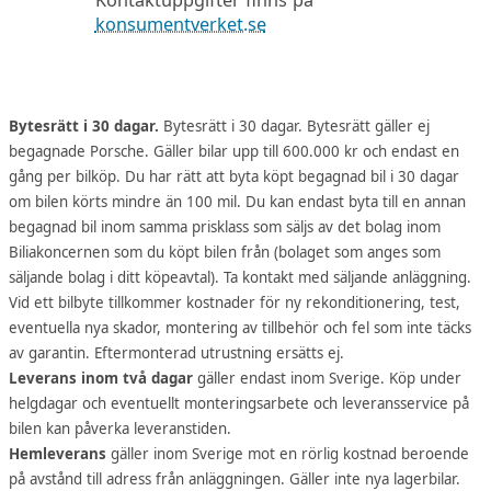
Kontaktuppgifter finns på
konsumentverket.se
Bytesrätt i 30 dagar.
Bytesrätt i 30 dagar. Bytesrätt gäller ej
begagnade Porsche. Gäller bilar upp till 600.000 kr och endast en
gång per bilköp. Du har rätt att byta köpt begagnad bil i 30 dagar
om bilen körts mindre än 100 mil. Du kan endast byta till en annan
begagnad bil inom samma prisklass som säljs av det bolag inom
Biliakoncernen som du köpt bilen från (bolaget som anges som
säljande bolag i ditt köpeavtal). Ta kontakt med säljande anläggning.
Vid ett bilbyte tillkommer kostnader för ny rekonditionering, test,
eventuella nya skador, montering av tillbehör och fel som inte täcks
av garantin. Eftermonterad utrustning ersätts ej.
Leverans inom två dagar
gäller endast inom Sverige. Köp under
helgdagar och eventuellt monteringsarbete och leveransservice på
bilen kan påverka leveranstiden.
Hemleverans
gäller inom Sverige mot en rörlig kostnad beroende
på avstånd till adress från anläggningen. Gäller inte nya lagerbilar.