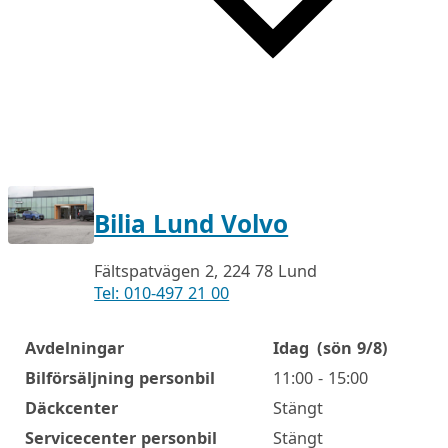
Bilia Lund Volvo
Fältspatvägen 2, 224 78 Lund
Tel: 010-497 21 00
Avdelningar
Idag
(sön 9/8)
Öppettider
Bilförsäljning personbil
11:00 - 15:00
Däckcenter
Stängt
Servicecenter personbil
Stängt