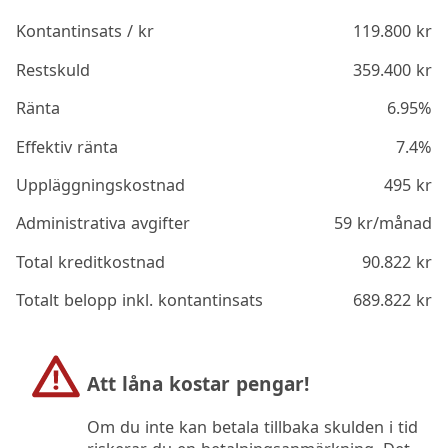
Kontantinsats / kr
119.800
kr
Restskuld
359.400
kr
Ränta
6.95%
Effektiv ränta
7.4%
Uppläggningskostnad
495
kr
Administrativa avgifter
59
kr/månad
Total kreditkostnad
90.822
kr
Totalt belopp inkl. kontantinsats
689.822
kr
Att låna kostar pengar!
Om du inte kan betala tillbaka skulden i tid