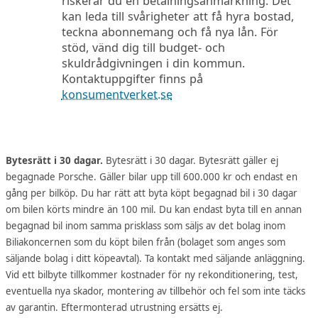
riskerar du en betalningsanmärkning. Det
kan leda till svårigheter att få hyra bostad,
teckna abonnemang och få nya lån. För
stöd, vänd dig till budget- och
skuldrådgivningen i din kommun.
Kontaktuppgifter finns på
konsumentverket.se
Bytesrätt i 30 dagar.
Bytesrätt i 30 dagar. Bytesrätt gäller ej
begagnade Porsche. Gäller bilar upp till 600.000 kr och endast en
gång per bilköp. Du har rätt att byta köpt begagnad bil i 30 dagar
om bilen körts mindre än 100 mil. Du kan endast byta till en annan
begagnad bil inom samma prisklass som säljs av det bolag inom
Biliakoncernen som du köpt bilen från (bolaget som anges som
säljande bolag i ditt köpeavtal). Ta kontakt med säljande anläggning.
Vid ett bilbyte tillkommer kostnader för ny rekonditionering, test,
eventuella nya skador, montering av tillbehör och fel som inte täcks
av garantin. Eftermonterad utrustning ersätts ej.