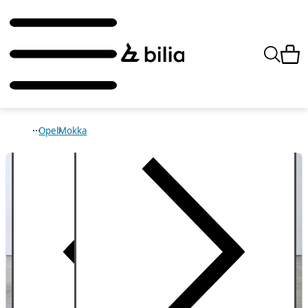
Opel
Mokka