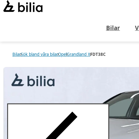
Bilar
V
Bilar
Sök bland våra bilar
Opel
Grandland X
FDT38C