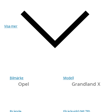
Visa mer
Bilmärke
Modell
Opel
Grandland X
Bränsle
Elräckvidd (WLTP)