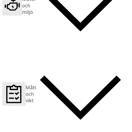
och
miljö
Mått
och
vikt