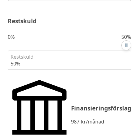
Restskuld
0%
50%
Restskuld
50%
Finansieringsförslag
987
kr/månad