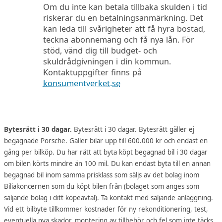
Om du inte kan betala tillbaka skulden i tid
riskerar du en betalningsanmärkning. Det
kan leda till svårigheter att få hyra bostad,
teckna abonnemang och få nya lån. För
stöd, vänd dig till budget- och
skuldrådgivningen i din kommun.
Kontaktuppgifter finns på
konsumentverket.se
Bytesrätt i 30 dagar.
Bytesrätt i 30 dagar. Bytesrätt gäller ej
begagnade Porsche. Gäller bilar upp till 600.000 kr och endast en
gång per bilköp. Du har rätt att byta köpt begagnad bil i 30 dagar
om bilen körts mindre än 100 mil. Du kan endast byta till en annan
begagnad bil inom samma prisklass som säljs av det bolag inom
Biliakoncernen som du köpt bilen från (bolaget som anges som
säljande bolag i ditt köpeavtal). Ta kontakt med säljande anläggning.
Vid ett bilbyte tillkommer kostnader för ny rekonditionering, test,
eventuella nya skador, montering av tillbehör och fel som inte täcks