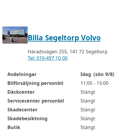
Bilia Segeltorp Volvo
Häradsvägen 255, 141 72 Segeltorp
Tel: 010-497 10 00
Avdelningar
Idag
(sön 9/8)
Öppettider
Bilförsäljning personbil
11:00 - 15:00
Däckcenter
Stängt
Servicecenter personbil
Stängt
Skadecenter
Stängt
Skadebesiktning
Stängt
Butik
Stängt