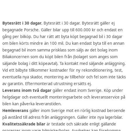
Bytesrätt i 30 dagar.
Bytesrätt i 30 dagar. Bytesrätt gäller ej
begagnade Porsche. Gäller bilar upp till 600.000 kr och endast en
gång per bilköp. Du har rätt att byta köpt begagnad bil i 30 dagar
om bilen körts mindre än 100 mil. Du kan endast byta till en annan
begagnad bil inom samma prisklass som säljs av det bolag inom
Biliakoncernen som du köpt bilen från (bolaget som anges som
säljande bolag i ditt köpeavtal). Ta kontakt med säljande anläggning.
Vid ett bilbyte tillkommer kostnader för ny rekonditionering, test,
eventuella nya skador, montering av tillbehör och fel som inte täcks
av garantin. Eftermonterad utrustning ersätts ej.
Leverans inom två dagar
gäller endast inom Sverige. Köp under
helgdagar och eventuellt monteringsarbete och leveransservice på
bilen kan påverka leveranstiden.
Hemleverans
gäller inom Sverige mot en rörlig kostnad beroende
på avstånd till adress från anläggningen. Gäller inte nya lagerbilar.
Kvalitetssäkrade bilar
är testade och säkrade enligt gällande
processer inom varje bilmärke/bolag. Avvikelser kan förekomma.