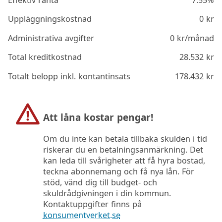
Effektiv ränta
7.55%
Uppläggningskostnad
0
kr
Administrativa avgifter
0
kr/månad
Total kreditkostnad
28.532
kr
Totalt belopp inkl. kontantinsats
178.432
kr
Att låna kostar pengar!
Om du inte kan betala tillbaka skulden i tid
riskerar du en betalningsanmärkning. Det
kan leda till svårigheter att få hyra bostad,
teckna abonnemang och få nya lån. För
stöd, vänd dig till budget- och
skuldrådgivningen i din kommun.
Kontaktuppgifter finns på
konsumentverket.se