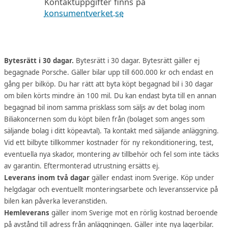
Kontaktuppgifter finns på
konsumentverket.se
Bytesrätt i 30 dagar.
Bytesrätt i 30 dagar. Bytesrätt gäller ej
begagnade Porsche. Gäller bilar upp till 600.000 kr och endast en
gång per bilköp. Du har rätt att byta köpt begagnad bil i 30 dagar
om bilen körts mindre än 100 mil. Du kan endast byta till en annan
begagnad bil inom samma prisklass som säljs av det bolag inom
Biliakoncernen som du köpt bilen från (bolaget som anges som
säljande bolag i ditt köpeavtal). Ta kontakt med säljande anläggning.
Vid ett bilbyte tillkommer kostnader för ny rekonditionering, test,
eventuella nya skador, montering av tillbehör och fel som inte täcks
av garantin. Eftermonterad utrustning ersätts ej.
Leverans inom två dagar
gäller endast inom Sverige. Köp under
helgdagar och eventuellt monteringsarbete och leveransservice på
bilen kan påverka leveranstiden.
Hemleverans
gäller inom Sverige mot en rörlig kostnad beroende
på avstånd till adress från anläggningen. Gäller inte nya lagerbilar.