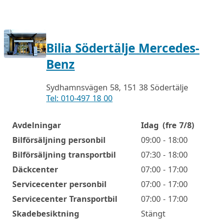
Bilia Södertälje Mercedes-
Benz
Sydhamnsvägen 58, 151 38 Södertälje
Tel: 010-497 18 00
Avdelningar
Idag
(fre 7/8)
Öppettider
Bilförsäljning personbil
09:00 - 18:00
Bilförsäljning transportbil
07:30 - 18:00
Däckcenter
07:00 - 17:00
Servicecenter personbil
07:00 - 17:00
Servicecenter Transportbil
07:00 - 17:00
Skadebesiktning
Stängt