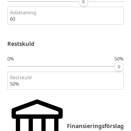
Avbetalning
60
Restskuld
0%
50%
Restskuld
50%
Finansieringsförslag