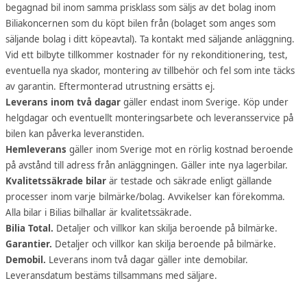
begagnad bil inom samma prisklass som säljs av det bolag inom
Biliakoncernen som du köpt bilen från (bolaget som anges som
säljande bolag i ditt köpeavtal). Ta kontakt med säljande anläggning.
Vid ett bilbyte tillkommer kostnader för ny rekonditionering, test,
eventuella nya skador, montering av tillbehör och fel som inte täcks
av garantin. Eftermonterad utrustning ersätts ej.
Leverans inom två dagar
gäller endast inom Sverige. Köp under
helgdagar och eventuellt monteringsarbete och leveransservice på
bilen kan påverka leveranstiden.
Hemleverans
gäller inom Sverige mot en rörlig kostnad beroende
på avstånd till adress från anläggningen. Gäller inte nya lagerbilar.
Kvalitetssäkrade bilar
är testade och säkrade enligt gällande
processer inom varje bilmärke/bolag. Avvikelser kan förekomma.
Alla bilar i Bilias bilhallar är kvalitetssäkrade.
Bilia Total.
Detaljer och villkor kan skilja beroende på bilmärke.
Garantier.
Detaljer och villkor kan skilja beroende på bilmärke.
Demobil.
Leverans inom två dagar gäller inte demobilar.
Leveransdatum bestäms tillsammans med säljare.