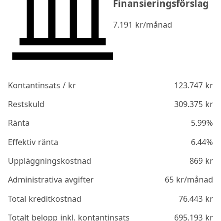
Finansieringsförslag
7.191
kr/månad
Kontantinsats / kr
123.747
kr
Restskuld
309.375
kr
Ränta
5.99%
Effektiv ränta
6.44%
Uppläggningskostnad
869
kr
Administrativa avgifter
65
kr/månad
Total kreditkostnad
76.443
kr
Totalt belopp inkl. kontantinsats
695.193
kr