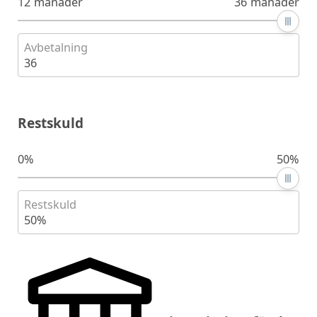
12 månader
36 månader
Avbetalning
36
Restskuld
0%
50%
Restskuld
50%